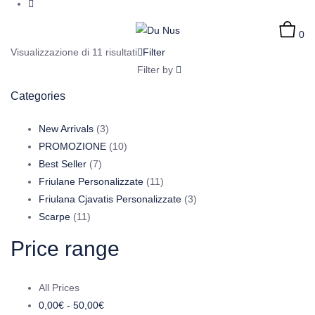
0
Visualizzazione di 11 risultati
Filter
Filter by
Categories
3
New Arrivals
3
prodotti
10
PROMOZIONE
10
7
prodotti
Best Seller
7
prodotti
11
Friulane Personalizzate
11
prodotti
3
Friulana Cjavatis Personalizzate
3
11
prodotti
Scarpe
11
prodotti
Price range
All Prices
0,00
€
-
50,00
€